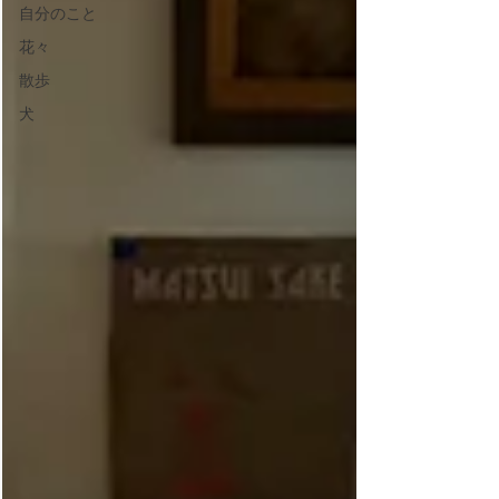
自分のこと
花々
散歩
犬