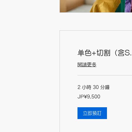
单色+切割（含S.
閱讀更多
2 小時 30 分鐘
9,500
JP¥9,500
日
元
立即預訂