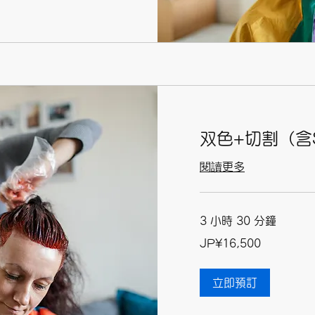
双色+切割（含S
閱讀更多
3 小時 30 分鐘
16,500
JP¥16,500
日
元
立即預訂