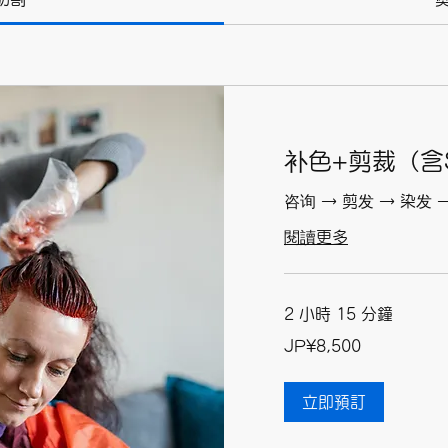
补色+剪裁（含S
咨询 → 剪发 → 染发 
閱讀更多
2 小時 15 分鐘
8,500
JP¥8,500
日
元
立即預訂