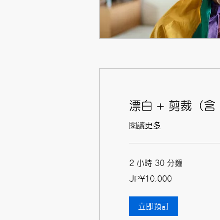
漂白 + 剪裁（含 
閱讀更多
2 小時 30 分鐘
10,000
JP¥10,000
日
元
立即預訂