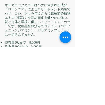
オーガニックカラーはヘナに含まれる成分
「ローソニア」によるロリートメント効果で
ハリ、コシ、ツヤを与えさらに数種類の植物
エキスで保湿力を高め頭皮を健やかに保つ、
髪と身体と環境に優しいトリートメントカラ
ーです。化粧品登録済みでジアミン（パラフ
ェニレンジアミン）、パラアミノフェノール
は一切含んでません。
塗布量50gまで 8,000円
塗布量100gまで 9,000円
塗布量150gまで 10,000円
※シャンプー、仕上げの料金は含まれてませ
ん
次回割引サービス
30日以内に来店され再びオーガニックカラー
をされる場合はそれぞれの料金より500円割
引します。
≪ Previous
Next ≫