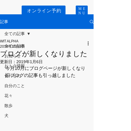
ME
オンライン予約
NU
記事
全ての記事
WIT ALPHA
全ての記事
2018年10月8日
ブログが新しくなりました
お知らせ
更新日：
2019年1月6日
おトク情報
今月10月にブログページが新しくなり
旧ブログの記事も引っ越しました
食べもの
自分のこと
花々
散歩
犬