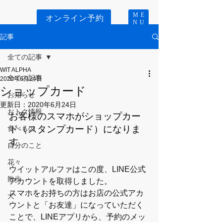
ME
オンライン予約
NU
記事
全ての記事
WIT ALPHA
全ての記事
2020年6月24日
ショップカード
お知らせ
更新日：
2020年6月24日
おトク情報
お客様のスマホがショップカー
ド（スタンプカード）になりま
食べもの
す
自分のこと
花々
ウイットアルファはこの度、LINE公式
散歩
アカウントを取得しました。
スマホをお持ちの方はお店の公式アカ
犬
ウントと「お友達」になっていただく
ことで、LINEアプリから、予約のメッ