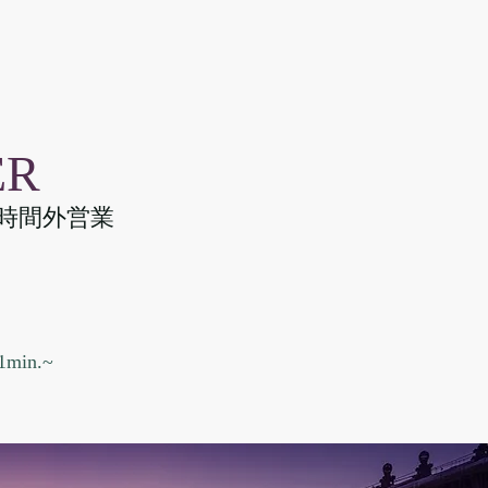
ER
時間外営業
in.~