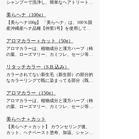
シャンプーで洗浄し、簡単なヘアトリートメ
ら1時間15分ほどです。学生であることを証
ントを行った後、ヘアブラシやドライヤーを
明する書類をご提示ください。通常4,500円
用いてスタイリングするという流れです。
美らヘナ（100g）
のサービスを、30日以内にお申し込みいただ
プロのスタイリング技術により、快適にお出
【美らヘナ100g】 「美らヘナ」は、100％国
いた場合、1,000円割引いたします。レディ
かけいただけます。特別な日や、ご自宅での
産沖縄産ヘナ品種【仲里1号】を使用してお
ースカット、メンズカットに対応しておりま
シャンプーブローがお手間な場合などは、ぜ
ります。収穫にあたりましては、ヘナ葉が大
す。
ひ本サービスをご利用ください。所要時間は
きく生長した枝のみを採取し、不純物を手作
アロマカラー＋カット（50g）
15分から30分ほどです。お得なチケット制プ
業で徹底的に除去し、十分に乾燥させており
アロマカラーは、植物成分と漢方ハーブ（柿
ランも取り扱っております。
ます。そして、ヘナの特質を損なわない冷却
の葉、ローズマリー、カミツレ、セージ等）
方式による微粉末化を行っております。 ま
をベースに、ジアミンと穏やかな酸化剤を配
た、ヘナの育成には、インド産とは異なり、
合した天然系染毛剤です。植物成分を中心に
リタッチカラー（S.B.込み）
土壌改良を行い、十分な堆肥を与えて健康な
染料などの化学成分を最小限に抑え、お湯溶
カラーされてない新生毛（新生部）の部分的
ヘナの木から採取されたものを使用していま
きタイプであるため、髪へのダメージはほと
なカラーリングで既に染まってる部分（既染
す。 このようにして丁寧につくられた高品
んどありません。（ペースト時のジアミン濃
部）と馴染ませる施術です。リタッチ対応は
質なヘナパウダーを、一定の温度のミネラル
度はダークブラウンで0.5%以下です。） 料
新生部は３cmまでとします。シャンプーブ
アロマカラー（150g）
ウォーターを適切な割合で混ぜ、熟成期間を
金はカットとシャンプーとスタイリングを含
ロー仕上げ付きの白髪染め、おしゃれ染めに
置いたのちに使用します。従来の国外で作ら
アロマカラーは、植物成分と漢方ハーブ（柿
んだ価格で、使用する染料剤の量によって変
対応。髪の長さで料金変わります、表示の料
れたものと比較して、香りが良く、深く綺麗
の葉、ローズマリー、カミツレ、セージ等）
動いたします。初めてのお客様は100gをお選
金はミディアムヘア 30日以内は500円引き、
な色に染まり、髪の艶、コシが非常に良くな
をベースに、ジアミンと穏やかな酸化剤を配
びください。また、前回の施術から30日以内
仕上げはセルフブローや必要ない場合は1000
ります。 黒髪は基本的に染まりませんが、
合した天然系染毛剤です。植物成分を中心に
美らヘナ＋カット
の場合は割引を適用いたします。
円引き。30日以内で仕上げ無しだと1500円引
毛質によっては1～2トーン明るくなる場合が
染料などの化学成分を最小限に抑え、お湯溶
【美らヘナ＋カット】 カウンセリング後、
きで合計金額は４０００円となります
ございます。白髪はオレンジ系に染まり、回
きタイプであるため、髪へのダメージはほと
カット、ヘナペースト塗布、加温、シャンプ
数を重ねるほど深い落ち着いた色へと変化し
んどありません。（ペースト時のジアミン濃
ー、スタイリングの順番で施術を行います。