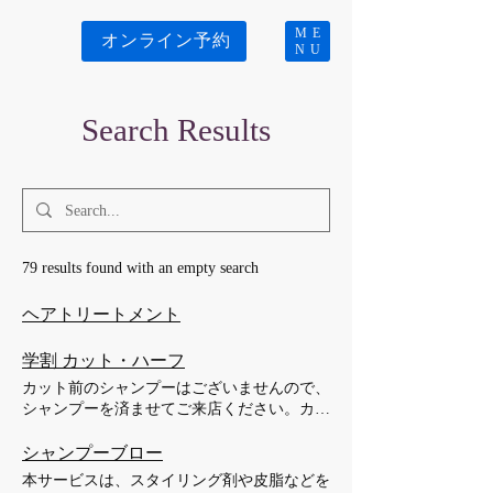
ME
オンライン予約
NU
Search Results
79 results found with an empty search
ヘアトリートメント
学割 カット・ハーフ
カット前のシャンプーはございませんので、
シャンプーを済ませてご来店ください。カウ
ンセリング後、お客様の毛質や骨格を考慮し
ながらカットを行います。カット後、シャン
シャンプーブロー
プーで頭に残った細かい毛髪を洗い流し、ス
本サービスは、スタイリング剤や皮脂などを
タイリングを行います。所要時間は1時間か