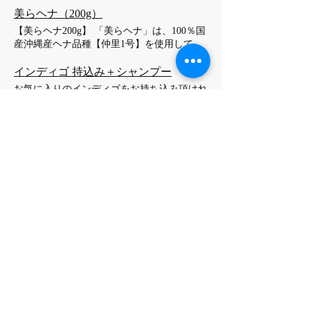
ます。また、インディゴを混ぜてオレンジ色
度はダークブラウンで0.5%以下です。） 料
ヘナペーストは、土壌改良を行い十分な堆肥
美らヘナ（200g）
を抑えて染めることも可能です。混合をご希
金はシャンプーとスタイリングを含んだ価格
を与え、苗から丁寧に育てた沖縄ヘナ品種
望の場合は、サービスメニュー「美ら藍」を
【美らヘナ200g】 「美らヘナ」は、100％国
で、使用する材料の量によって変動いたしま
「仲里１号」の葉をカットし、不純物を徹底
ご選択の上、予約フォームのコメント欄へ
産沖縄産ヘナ品種【仲里1号】を使用してお
す。初めてのお客様は100gをお選びくださ
的に除去し、十分に乾燥させ、ヘナの特質を
「ヘナとの混合を希望」とご記入ください。
ります。収穫にあたりましては、ヘナ葉が大
い。また、前回の施術から30日以内の場合は
損なわない冷却方式の国内製造の粉砕機で微
料金はこの場合「美ら藍」の料金となりま
きく生長した枝のみを採取し、不純物を手作
インディゴ 持込み＋シャンプー
割引を適用いたします。
粉末化したヘナパウダーを使用しています。
す。 料金はシャンプーとスタイリングの費
業で徹底的に除去し、十分に乾燥させており
お気に入りのインディゴをお持ち込み頂けれ
一定の温度のミネラルウォーターを適切な割
用を含み、使用するヘナの量によって変動い
ます。そして、ヘナの特質を損なわない冷却
ばこちらで調合、塗布します。シャンプーブ
合で混ぜ、熟成期間を置いたものを使用しま
たします。初めてで量が不明な場合は、100g
方式による微粉末化を行っております。 ま
ロー込み
す。 黒髪は基本的に染まりませんが、毛質
をお選びいただき、予約フォームのコメント
た、ヘナの育成には、インド産とは異なり、
アロマカラー（ 50g）
によっては1～2トーン明るくなる場合がござ
欄にご記入ください。前回の施術から30日以
土壌改良を行い、十分な堆肥を与えて健康な
います。白髪はオレンジ系に染まり、回数を
【アロマカラー（50g）】 アロマカラーは、
内には割引を適用いたします。
ヘナの木から採取されたものを使用していま
重ねるほど深い落ち着いた色へと変化しま
植物成分と漢方ハーブ（柿の葉、ローズマリ
す。 このようにして丁寧につくられた高品
す。また、インディゴを混ぜてオレンジ色を
ー、カミツレ、セージ等）をベースに、ジア
質なヘナパウダーを、一定の温度のミネラル
抑えて染めることも可能です。混合をご希望
ミンと穏やかな酸化剤を配合した天然系染毛
ボリュームダウン
ウォーターを適切な割合で混ぜ、熟成期間を
の場合は、サービスメニュー「美ら藍＋カッ
剤です。植物成分を中心に染料などの化学成
置いたのちに使用します。従来の国外で作ら
ト」をご選択の上、予約フォームのコメント
分を最小限に抑え、お湯溶きタイプであるた
れたものと比較して、香りが良く、深く綺麗
欄へ「ヘナとの混合を希望」とご記入くださ
/
6
7
め、髪へのダメージはほとんどありません。
な色に染まり、髪の艶、コシが非常に良くな
い。料金はこの場合「美ら藍」の料金となり
（ペースト時のジアミン濃度はダークブラウ
ります。 黒髪は基本的に染まりませんが、
ます。 料金にはカット、シャンプーとスタ
ンで0.5%以下です。） 料金はシャンプーと
毛質によっては1～2トーン明るくなる場合が
イリングの費用を含み、使用する材料の量に
スタイリングを含んだ価格で、使用する材料
ございます。白髪はオレンジ系に染まり、回
よって変動します。初めてで量が不明な場合
の量によって変動いたします。初めてのお客
数を重ねるほど深い落ち着いた色へと変化し
は、100gをお選びいただき、予約フォームの
様は100gをお選びください。また、前回の施
ます。また、インディゴを混ぜてオレンジ色
コメント欄にご記入ください。前回の施術か
術から30日以内の場合は割引を適用いたしま
を抑えて染めることも可能です。混合をご希
〒606-8411