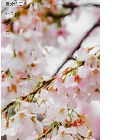
自分のこと
花々
散歩
犬