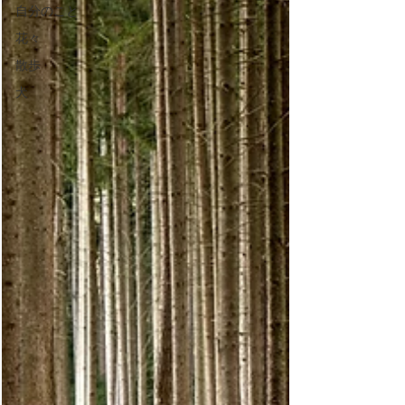
自分のこと
花々
散歩
犬